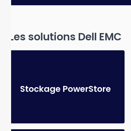
Les solutions Dell EMC
STOCKAGE POWERSTORE
Gamme de baies de stockage en
Stockage PowerStore
mode bloc