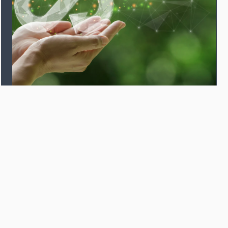
Achats
responsables
Une entreprise se doit d’être responsable tout
au long de sa chaîne de valeur, et cela
commence par un approvisionnement
responsable sur le plan environnemental et
social.
Dans l’IT, cela passe par la conformité aux