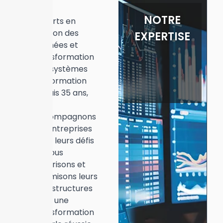
NOTRE
Experts en
gestion des
EXPERTISE
données et
transformation
des systèmes
d’information
depuis 35 ans,
nous
accompagnons
les entreprises
dans leurs défis
IT. Nous
sécurisons et
optimisons leurs
infrastructures
pour une
transformation