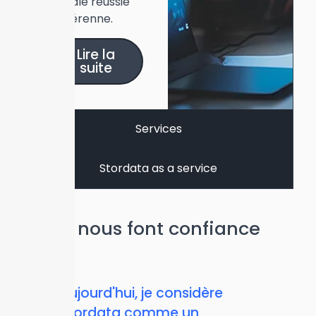
digitale réussie
et pérenne.
Lire la
suite
Services
Stordata as a service
Ils nous font confiance
Aujourd'hui, je considère
Gr
rs
Stordata comme un
pr