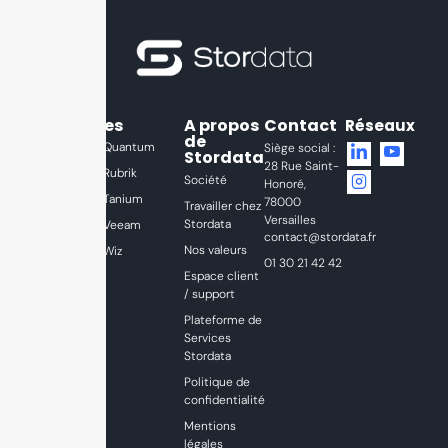
Partenaires
A propos
Contact
Réseaux
de
Quantum
Cato
Siège social :
Stordata
Networks
28 Rue Saint-
Rubrik
Société
Honoré,
Cisco
Tanium
78000
Travailler chez
Commvault
Versailles
Stordata
Veeam
contact@stordata.fr
Dell
Nos valeurs
Wiz
01 30 21 42 42
NetApp
Espace client
/ support
Purestorage
Plateforme de
Services
Stordata
Politique de
confidentialité
Mentions
légales