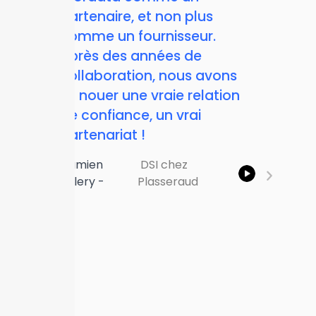
eau
partenaire, et non plus
mo
ous
comme un fournisseur.
in
.
Après des années de
po
collaboration, nous avons
su
su nouer une vraie relation
Bri
de confiance, un vrai
Sa
partenariat !
-
Damien
DSI chez
Gillery -
Plasseraud
n