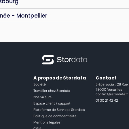
asbourg
née - Montpellier
A propos de Stordata
Contact
Société
Siège social : 28 Rue
78000 Versailles
Travailler chez Stordata
contact@stordata.fr
Nos valeurs
01 30 21 42 42
Espace client / support
Plateforme de Services Stordata
Politique de confidentialité
Mentions légales
CGV