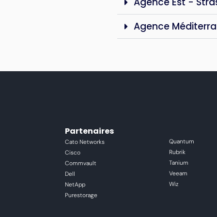
Agence Est - Str
Agence Méditerra
Partenaires
Quantum
Cato Networks
Rubrik
Cisco
Tanium
Commvault
Veeam
Dell
Wiz
NetApp
Purestorage