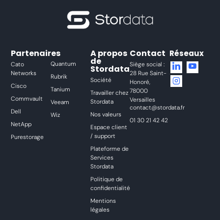
Partenaires
A propos
Contact
Réseaux
de
Quantum
Cato
Siège social :
Stordata
Networks
28 Rue Saint-
Rubrik
Société
Honoré,
Cisco
Tanium
78000
Travailler chez
Commvault
Versailles
Stordata
Veeam
contact@stordata.fr
Dell
Nos valeurs
Wiz
01 30 21 42 42
NetApp
Espace client
/ support
Purestorage
Plateforme de
Services
Stordata
Politique de
confidentialité
Mentions
légales